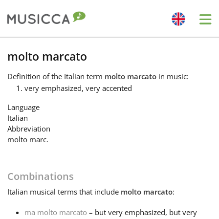
Me
Bahasa Indonesia
molto marcato
Definition
of the Italian term
molto marcato
in music:
Български
very emphasized, very accented
Language
Dansk
Italian
Abbreviation
molto marc.
Deutsch
Combinations
English
Italian
musical terms that include
molto marcato
:
Español
ma molto marcato
– but very emphasized, but very