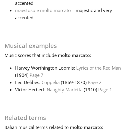
accented
maestoso e molto marcato
– majestic and very
Français
accented
한국어
Musical examples
हिन्दी
Music
scores that include
molto marcato
:
Harvey Worthington Loomis:
Lyrics of the Red Man
Italiano
(1904)
Page 7
Léo Delibes:
Coppelia
(1869‑1870)
Page 2
日本語
Victor Herbert:
Naughty Marietta
(1910)
Page 1
Polski
Related terms
Italian
musical terms related to
molto marcato
:
Português