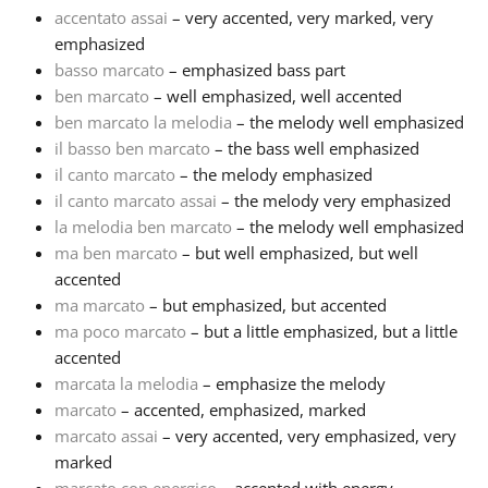
accentato assai
– very accented, very marked, very
emphasized
Русский
basso marcato
– emphasized bass part
ben marcato
– well emphasized, well accented
Svenska
ben marcato la melodia
– the melody well emphasized
il basso ben marcato
– the bass well emphasized
il canto marcato
– the melody emphasized
Tiếng Việt
il canto marcato assai
– the melody very emphasized
la melodia ben marcato
– the melody well emphasized
ma ben marcato
– but well emphasized, but well
Türkçe
accented
ma marcato
– but emphasized, but accented
Українська
ma poco marcato
– but a little emphasized, but a little
accented
marcata la melodia
– emphasize the melody
简体中文
marcato
– accented, emphasized, marked
marcato assai
– very accented, very emphasized, very
marked
繁體中文