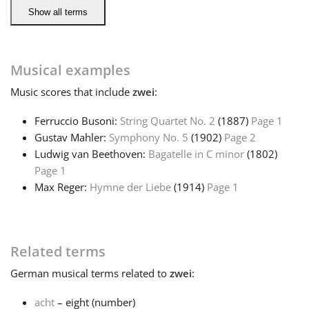
Show all terms
Русский
Musical examples
Svenska
Music
scores that include
zwei
:
Tiếng Việt
Ferruccio Busoni:
String Quartet No. 2
(1887)
Page 1
Gustav Mahler:
Symphony No. 5
(1902)
Page 2
Ludwig van Beethoven:
Bagatelle in C minor
(1802)
Türkçe
Page 1
Max Reger:
Hymne der Liebe
(1914)
Page 1
Українська
Related terms
简体中文
German
musical terms related to
zwei
:
繁體中文
acht
– eight (number)