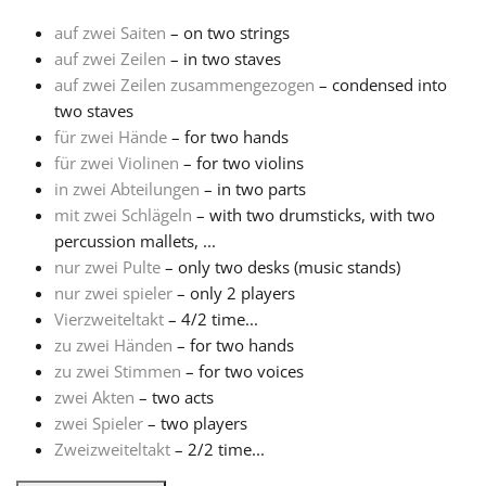
auf zwei Saiten
– on two strings
Français
auf zwei Zeilen
– in two staves
auf zwei Zeilen zusammengezogen
– condensed into
two staves
한국어
für zwei Hände
– for two hands
für zwei Violinen
– for two violins
हिन्दी
in zwei Abteilungen
– in two parts
mit zwei Schlägeln
– with two drumsticks, with two
percussion mallets, ...
Italiano
nur zwei Pulte
– only two desks (music stands)
nur zwei spieler
– only 2 players
Vierzweiteltakt
– 4/2 time...
日本語
zu zwei Händen
– for two hands
zu zwei Stimmen
– for two voices
Polski
zwei Akten
– two acts
zwei Spieler
– two players
Zweizweiteltakt
– 2/2 time...
Português