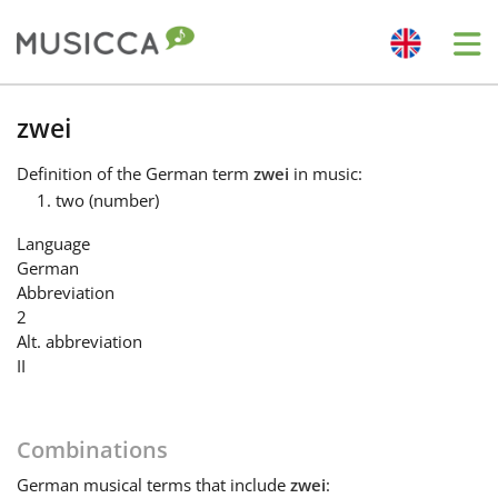
Me
Bahasa Indonesia
zwei
Definition
of the German term
zwei
in music:
Български
two (number)
Language
Dansk
German
Abbreviation
2
Deutsch
Alt. abbreviation
II
English
Combinations
Español
German
musical terms that include
zwei
: